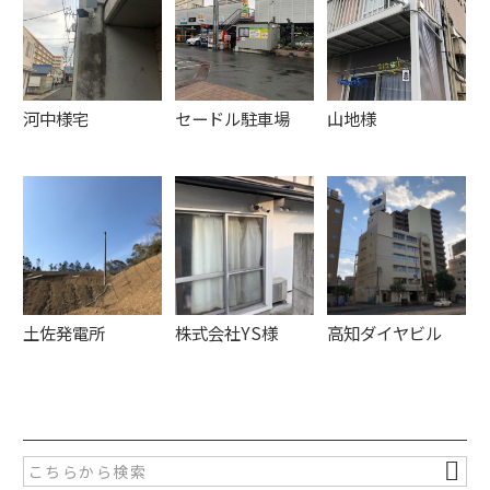
河中様宅
セードル駐車場
山地様
土佐発電所
株式会社YS様
高知ダイヤビル