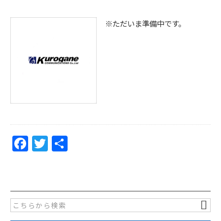
※ただいま準備中です。
F
T
共
a
w
有
c
itt
e
er
b