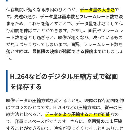
保存期間が短くなる原因のひとつが、
データ量の大きさ
で
す。先述の通り、
データ量は画素数とフレームレート数で決
まる
ため、これらを落とすことで、データ量を小さくして保
存期間を伸ばすことができます。ただし、画質やフレームレ
ート数を落とし過ぎると、映像が粗くなり、映っているもの
が見えづらくなってしまいます。画質、フレームレート数を
落とす際は、
最低限の映像が確認できる程度まで
にしましょ
う。
H.264などのデジタル圧縮方式で録画
を保存する
映像データの圧縮方式を変えることも、映像の保存期間を伸
ばすコツのひとつです。H.264などの圧縮方式は、従来の圧
縮方法と比べると、
データをより圧縮することが可能
なの
で、容量にスペースができます。さらに、
高画質のまま圧縮
することができる
ので、映像が見にくくなることもありませ