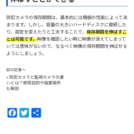
防犯カメラの保存期間は、基本的には機器の性能によって決
まります。しかし、容量の大きいハードディスクに接続した
り、設定を変えたりと工夫することで、
保存期間を伸ばすこ
とは可能です。
映像を確認したい時に映像が消えてしまって
いては意味がないので、なるべく映像の保存期間を伸ばせる
ようにしましょう。
前の記事へ
«
防犯カメラと監視カメラの違
いとは？使用目的や設置場所
も解説
F
T
共
a
w
有
c
itt