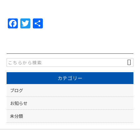
F
T
共
a
w
有
c
itt
e
er
b
o
カテゴリー
o
k
ブログ
お知らせ
未分類