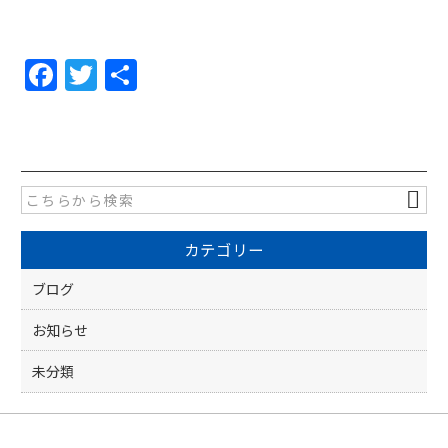
F
T
共
a
w
有
c
itt
e
er
b
o
カテゴリー
o
k
ブログ
お知らせ
未分類