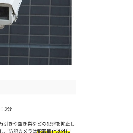
：3分
万引きや空き巣などの犯罪を抑止し
し、防犯カメラは
犯罪抑止以外に