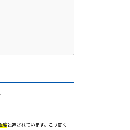
。
程度
設置されています。こう聞く